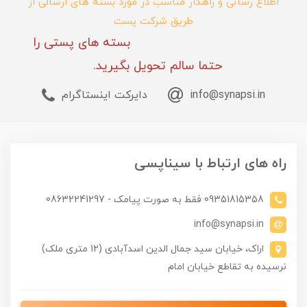
اطلاع رسانی و راهکار مناسب در مورد بسته های ارسالی از
طریق شرکت پست
بسته های پستی را
حتما سالم تحویل بگیرید.
info@synapsi.in
دایرکت اینستاگرام
راه های ارتباط با سیناپسی
09351815358 فقط به صورت پیامک - 08632241297
info@synapsi.in
اراک، خیابان سید جمال الدین اسدآبادی (12 متری ملک)
نرسیده به تقاطع خیابان امام