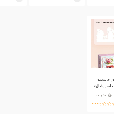
ور مایستو
مقایسه