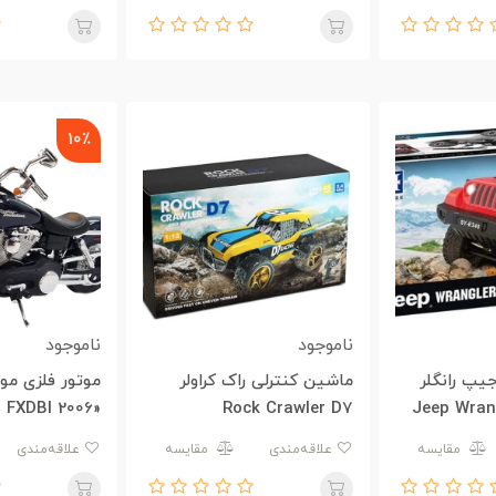
Conquer The World 124018
10٪
ناموجود
ناموجود
یپ رانگلر
ماشین کنترلی راک کراولر
موتور فلزی مو
Jeep Wran
Rock Crawler D7
«6
باب»
مقایسه
علاقه‌مندی
مقایسه
علاقه‌مندی