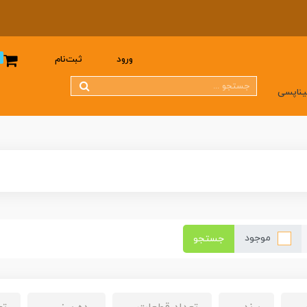
0
ورود
ثبت‌نام
یناپسی
موجود
جستجو