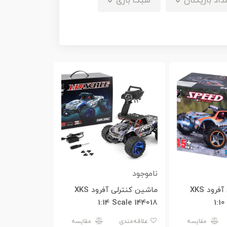
داد بازیکنان
سبک بازی
ناموجود
ماشین کنترلی آفرود XKS
ماشین کنترلی آفرود XKS
1:14 Scale 144018
1:1
مقایسه
علاقه‌مندی
مقایسه