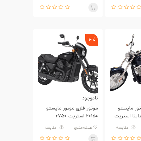
10٪
ناموجود
تور مایستو
موتور فلزی موتور مایستو
FXDBI 200 داینا استریت
«2015 استریت 750»
مقایسه
علاقه‌مندی
مقایسه