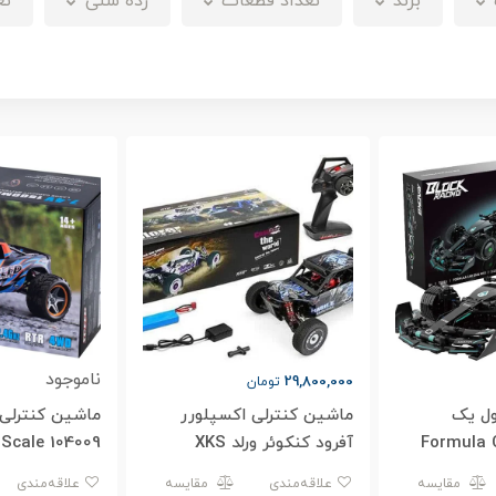
برند
تعداد قطعات
رده سنی
تع
ناموجود
29,800,000
تومان
ول یک
ماشین کنترلی اکسپلورر
 بنز Formula Car
آفرود کنکوئر ورلد XKS
0 Scale 104009
Explorer Off-road
O
مقایسه
علاقه‌مندی
مقایسه
علاقه‌مندی