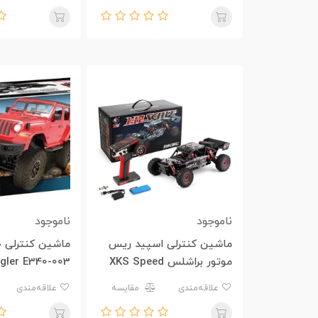
ناموجود
ناموجود
ماشین کنترلی اسپید ریس
ماشین کنترلی ج
موتور براشلس XKS Speed
gler E340-003
Race 124016
علاقه‌مندی
مقایسه
علاقه‌مندی