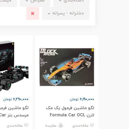
دسته‌بندی
مقیاس
قیمت
دخترانه - پسرانه
6,290,000
6,190,000
تومان
تومان
لگو ماشین فرمول یک مک
لگو ماشین فرم
لارن Formula Car OCL
مرسدس
MG W13 T3011
35M T3001
علاقه‌مندی
مقایسه
علاقه‌مندی