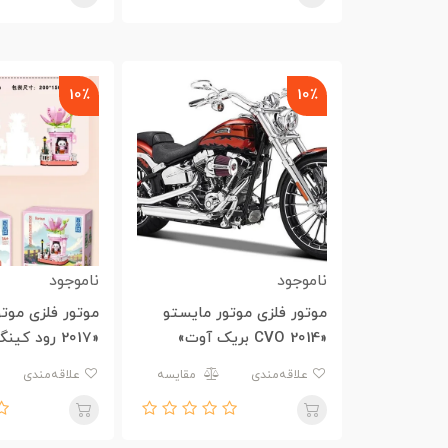
10٪
10٪
ناموجود
ناموجود
موتور فلزی موتور مایستو
موتور فلزی موت
«2014 CVO بریک آوت»
«2017 رود کینگ اسپیشال»
علاقه‌مندی
مقایسه
علاقه‌مندی