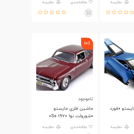
مقایسه
علاقه‌مندی
مقایسه
10٪
ناموجود
یستو «فورد
ماشین فلزی مایستو
«شورولت نوا 1970 Ss»
مقایسه
علاقه‌مندی
مقایسه