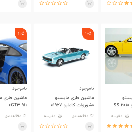
10٪
10٪
ناموجود
ناموجود
یستو
ماشین فلزی مایستو
ماشین فلزی م
«شورولت کامارو 2010 SS
«شورولت کامارو 1967»
911 GT3»
مقایسه
علاقه‌مندی
مقایسه
علاقه‌مندی