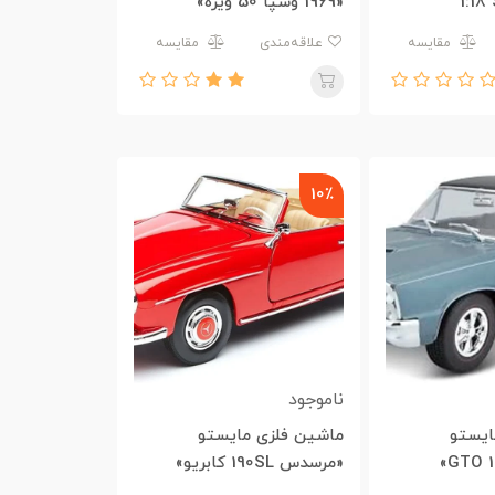
1:18
«1969 وسپا 50 ویژه»
مقایسه
علاقه‌مندی
مقایسه
10٪
ناموجود
ایستو
ماشین فلزی مایستو
«مرسدس 190SL کابریو»