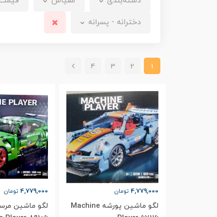
دسته‌بندی
مقیاس
قیمت
دخترانه - پسرانه
4
3
2
1
4,779,000
4,779,000
تومان
تومان
لگو ماشین پورشه Machine
لگو ماشین مر