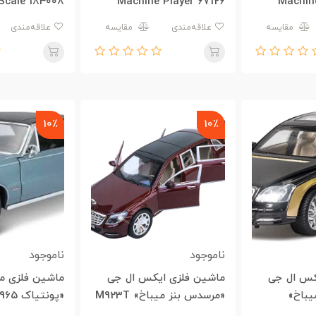
 Scale 184008
Machine Player 67126
Machine
مقایسه
علاقه‌مندی
مقایسه
علاقه‌مندی
10٪
10٪
ناموجود
ناموجود
کس ال جی
ماشین فلزی ایکس ال جی
ماشین فلزی م
میباخ»
«مرسدس بنز میباخ» M923T
«پونتیاک 1965 GTO»