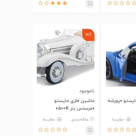
10٪
ناموجود
ایستو «پورشه
ماشین فلزی مایستو
«مرسدس بنز 500K»
مقایسه
علاقه‌مندی
مقایسه