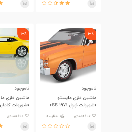
10٪
10٪
ناموجود
ناموجود
ماشین فلزی مایستو
ماشین فلزی ما
«شورولت شِوِل 1971 SS»
RS»
علاقه‌مندی
مقایسه
علاقه‌مندی