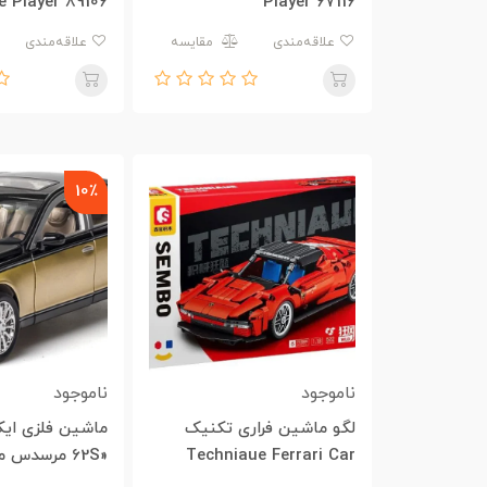
 Player 89106
Player 67116
علاقه‌مندی
مقایسه
علاقه‌مندی
10٪
ناموجود
ناموجود
لگو ماشین فراری تکنیک
ماشین فلزی ای
Techniaue Ferrari Car
«62S مرسدس 
M929H
715305