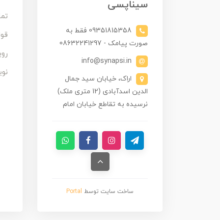
سیناپسی
تما
09351815358 فقط به
قوا
صورت پیامک - 08632241297
روی
info@synapsi.in
نوی
اراک، خیابان سید جمال
الدین اسدآبادی (12 متری ملک)
نرسیده به تقاطع خیابان امام
ساخت سایت توسط
Portal