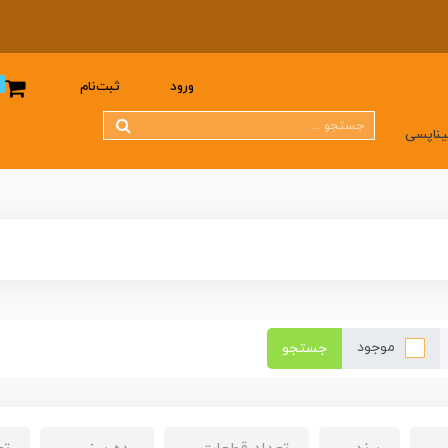
0
ورود
ثبت‌نام
یناپسی
موجود
جستجو