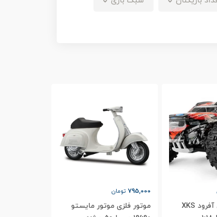
داد بازیکنان
سبک بازی
795,000
تومان
ماشین کنترلی آفرود XKS
موتور فلزی موتور مایستو