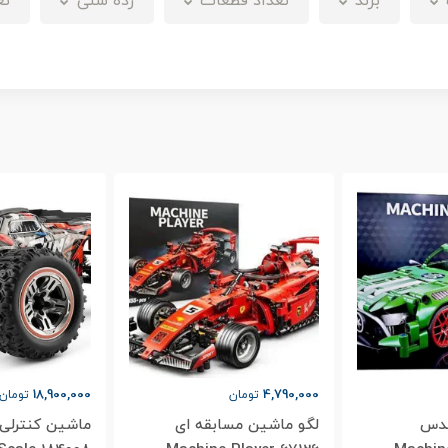
برند
تعداد قطعات
رده سنی
تع
18,900,000
4,790,000
تومان
تومان
سدس
لگو ماشین مسابقه ای