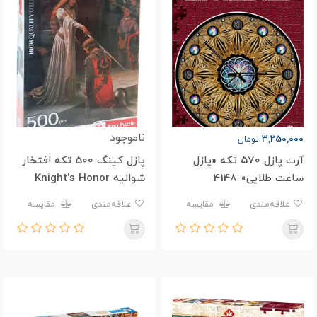
ناموجود
3,250,000
تومان
آرت پازل 570 تکه «پازل
پازل کینگ 500 تکه افتخار
ساعت طلایی» 4148
شوالیه Knight’s Honor
علاقه‌مندی
مقایسه
علاقه‌مندی
مقایسه