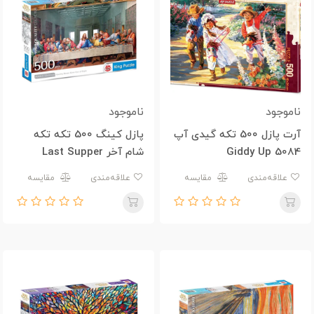
ناموجود
ناموجود
آرت پازل 500 تکه گیدی آپ
پازل کینگ 500 تکه تکه
Giddy Up 5084
شام آخر Last Supper
علاقه‌مندی
مقایسه
علاقه‌مندی
مقایسه