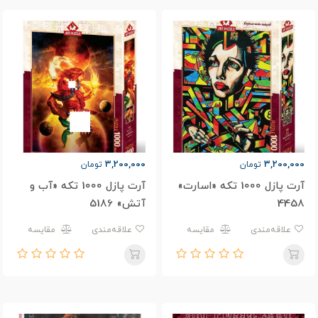
3,200,000
3,200,000
تومان
تومان
آرت پازل 1000 تکه «اسارت»
آرت پازل 1000 تکه «آب و
4458
آتش» 5186
علاقه‌مندی
مقایسه
علاقه‌مندی
مقایسه