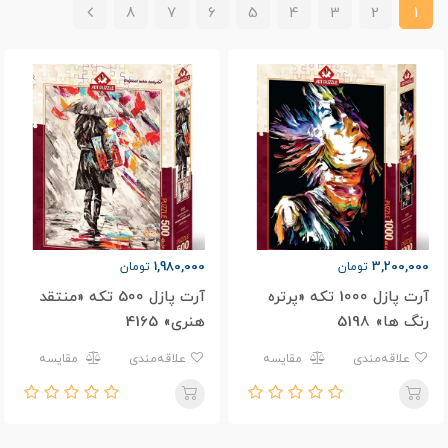
8
7
6
5
4
3
2
1
1,980,000
3,200,000
تومان
تومان
آرت پازل 1000 تکه «پرتره
آرت پازل 500 تکه «منتقد
رنگ ها» 5198
هنری» 4165
علاقه‌مندی
مقایسه
علاقه‌مندی
مقایسه