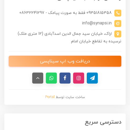
09351815358 فقط به صورت پیامک - 08632241297
info@synapsi.in
اراک، خیابان سید جمال الدین اسدآبادی (12 متری ملک)
نرسیده به تقاطع خیابان امام
دریافت وب اپ سیناپسی
ساخت سایت توسط
Portal
دسترسی سریع