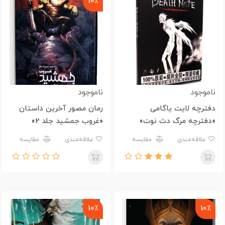
10٪
ناموجود
ناموجود
دفترچه لایت یاگامی
رمان مصور آخرین داستان
«دفترچه مرگ دث نوت»
«غروب جمشید جلد 2»
علاقه‌مندی
مقایسه
علاقه‌مندی
مقایسه
10٪
10٪