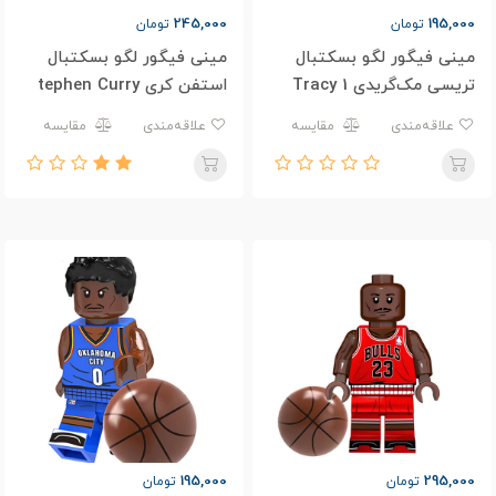
245,000
195,000
تومان
تومان
مینی فیگور لگو بسکتبال
مینی فیگور لگو بسکتبال
تریسی مک‌گریدی 1 Tracy
استفن کری tephen Curry
30
Mcgrady
علاقه‌مندی
مقایسه
علاقه‌مندی
مقایسه
195,000
295,000
تومان
تومان