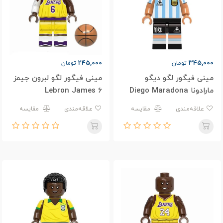
245,000
345,000
تومان
تومان
مینی فیگور لگو دیگو
مینی فیگور لگو لبرون جیمز
مارادونا Diego Maradona
Lebron James 6
10
علاقه‌مندی
مقایسه
علاقه‌مندی
مقایسه