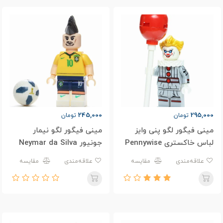
245,000
295,000
تومان
تومان
مینی فیگور لگو پنی وایز
مینی فیگور لگو نیمار
لباس خاکستری Pennywise
جونیور Neymar da Silva
Santos Júnior
علاقه‌مندی
مقایسه
علاقه‌مندی
مقایسه