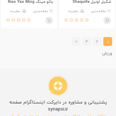
شکیل اونیل Shaquille
یائو مینگ Xiao Yao Ming
11
Rashaun O'Neal 34
علاقه‌مندی
مقایسه
علاقه‌مندی
مقایسه
3
2
1
ورزش
پشتیبانی و مشاوره در دایرکت اینستاگرام صفحه
synapsi.ir