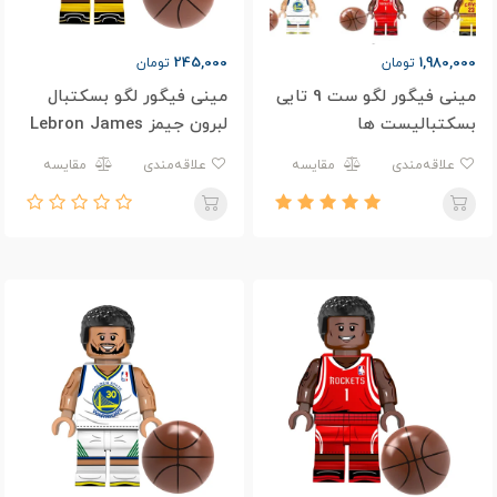
245,000
1,980,000
تومان
تومان
مینی فیگور لگو ست 9 تایی
مینی فیگور لگو بسکتبال
بسکتبالیست ها
لبرون جیمز Lebron James
23
Basketball players Set of
علاقه‌مندی
مقایسه
علاقه‌مندی
مقایسه
9