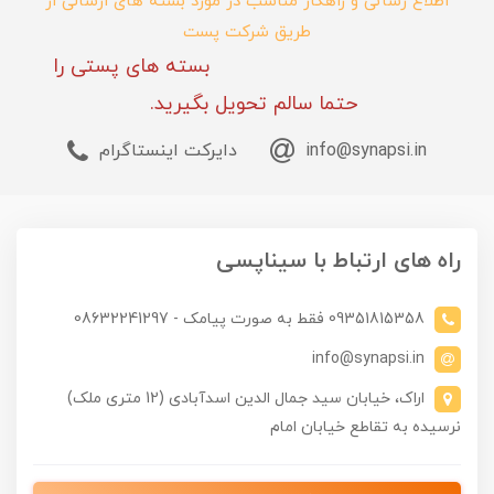
اطلاع رسانی و راهکار مناسب در مورد بسته های ارسالی از
طریق شرکت پست
بسته های پستی را
حتما سالم تحویل بگیرید.
info@synapsi.in
دایرکت اینستاگرام
راه های ارتباط با سیناپسی
09351815358 فقط به صورت پیامک - 08632241297
info@synapsi.in
اراک، خیابان سید جمال الدین اسدآبادی (12 متری ملک)
نرسیده به تقاطع خیابان امام