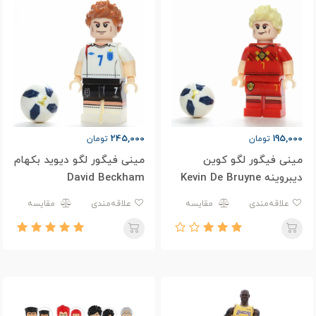
245,000
195,000
تومان
تومان
مینی فیگور لگو کوین
مینی فیگور لگو دیوید بکهام
دیبروینه Kevin De Bruyne
David Beckham
علاقه‌مندی
مقایسه
علاقه‌مندی
مقایسه