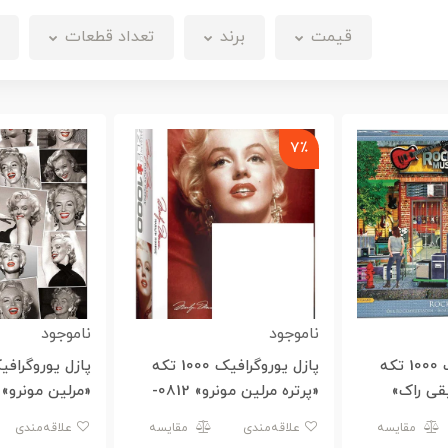
قیمت
برند
تعداد قطعات
7٪
ناموجود
ناموجود
پازل یوروگرافیک 1000 تکه
پازل یوروگرافیک 1000 تکه
قی راک»
«پرتره مرلین مونرو» 0812-
«مرلین مونرو» 0809-6000
6000
مقایسه
علاقه‌مندی
مقایسه
علاقه‌مندی