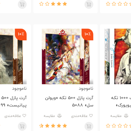
10٪
10٪
ناموجود
ناموجود
پازل یوروگرافیک 1000 تکه
آرت پازل 500 تکه «ویولن
آر
یویورک»
سل» 5088
پیانیست» 5099
مقایسه
علاقه‌مندی
مقایسه
علاقه‌مندی