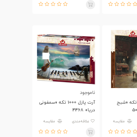
ناموجود
ت پازل 500 تکه «شبح
آرت پازل 1000 تکه «سمفونی
دریا» 4468
مقایسه
علاقه‌مندی
مقایسه