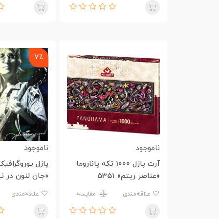
7٪
ناموجود
ناموجود
آرت پازل 1000 تکه پاناروما
«عناصر ریتم» 5351
«جان لنون در ن
0808-6000
علاقه‌مندی
مقایسه
علاقه‌مندی