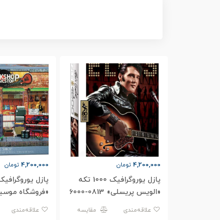
4,200,000
4,200,000
تومان
تومان
پازل یوروگرافیک 1000 تکه
«الویس پریسلی» 0813-6000
«فروشگاه موسی
5614-6000
علاقه‌مندی
مقایسه
علاقه‌مندی