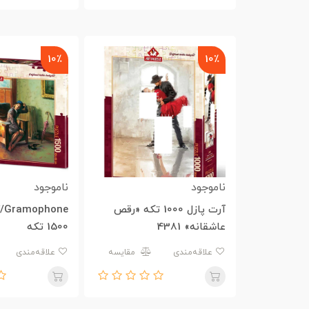
10٪
10٪
ناموجود
ناموجود
آرت پازل 1000 تکه «رقص
ne
عاشقانه» 4381
1500 تکه
علاقه‌مندی
مقایسه
علاقه‌مندی