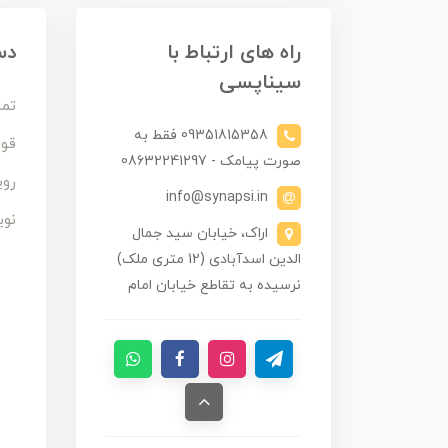
راه های ارتباط با
دس
سیناپسی
تما
09351815358 فقط به
قوا
صورت پیامک - 08632241297
روی
info@synapsi.in
نوی
اراک، خیابان سید جمال
الدین اسدآبادی (12 متری ملک)
نرسیده به تقاطع خیابان امام