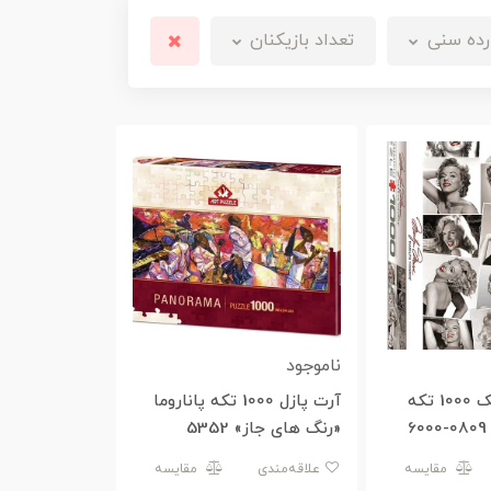
رده سنی
تعداد بازیکنان
ناموجود
پازل یوروگرافیک 1000 تکه
آرت پازل 1000 تکه پاناروما
«رنگ های جاز» 5352
مقایسه
علاقه‌مندی
مقایسه