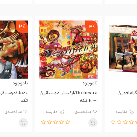
10٪
10٪
ناموجود
ناموجود
Gramopho/گرامافون/
Orchestra/ارکستر موسیقی/
1000 تکه
تکه
مقایسه
علاقه‌مندی
مقایسه
علاقه‌مندی