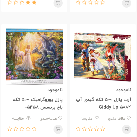
ناموجود
ناموجود
آرت پازل 500 تکه گیدی آپ
پازل یوروگرافیک 500 تکه
Giddy Up 5084
باغ پرنسس 5458-
Princess' Garden 6500
علاقه‌مندی
مقایسه
علاقه‌مندی
مقایسه