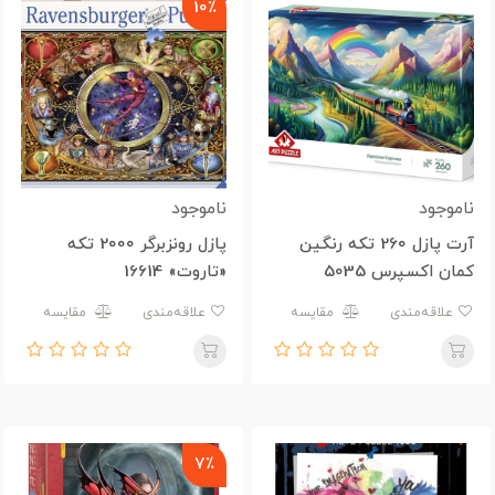
10٪
ناموجود
ناموجود
آرت پازل 260 تکه رنگین
پازل رونزبرگر 2000 تکه
کمان اکسپرس 5035
«تاروت» 16614
علاقه‌مندی
مقایسه
علاقه‌مندی
مقایسه
7٪