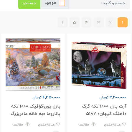
موجود
جستجو
5
4
3
2
1
4,350,000
3,200,000
تومان
تومان
آرت پازل 1000 تکه گرگ
پازل یوروگرافیک 1000 تکه
«آهنگ کیهان» 5182
پاناروما «به خانه مادربزرگ
می رویم» 5331-6010
علاقه‌مندی
مقایسه
علاقه‌مندی
مقایسه