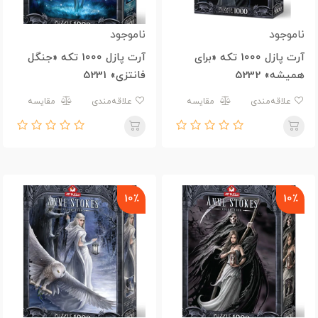
ناموجود
ناموجود
آرت پازل 1000 تکه «برای
آرت پازل 1000 تکه «جنگل
همیشه» 5232
فانتزی» 5231
علاقه‌مندی
مقایسه
علاقه‌مندی
مقایسه
10٪
10٪