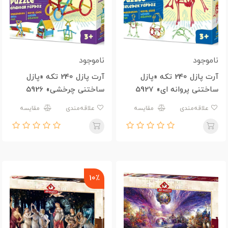
ناموجود
ناموجود
آرت پازل 240 تکه «پازل
آرت پازل 240 تکه «پازل
ساختنی پروانه ای» 5927
ساختنی چرخشی» 5926
علاقه‌مندی
مقایسه
علاقه‌مندی
مقایسه
10٪