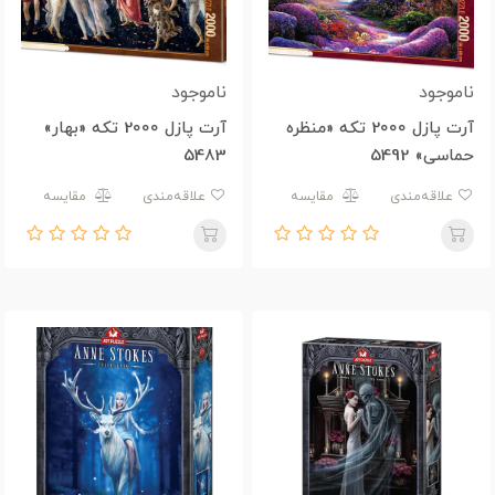
ناموجود
ناموجود
آرت پازل 2000 تکه «منظره
آرت پازل 2000 تکه «بهار»
حماسی» 5492
5483
علاقه‌مندی
مقایسه
علاقه‌مندی
مقایسه