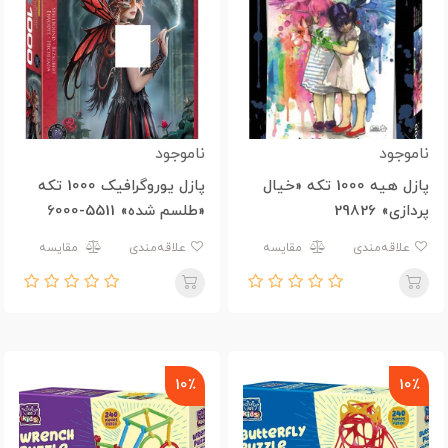
ناموجود
ناموجود
پازل هیه 1000 تکه «خیال
پازل یوروگرافیک 1000 تکه
پردازی» 29826
«طلسم شده» 5511-6000
علاقه‌مندی
مقایسه
علاقه‌مندی
مقایسه
10٪
10٪