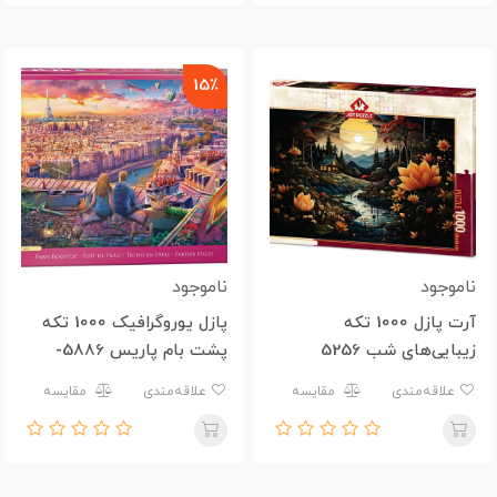
15٪
ناموجود
ناموجود
آرت پازل 1000 تکه
پازل یوروگرافیک 1000 تکه
زیبایی‌های شب 5256
پشت بام پاریس 5886-
6000
علاقه‌مندی
مقایسه
علاقه‌مندی
مقایسه