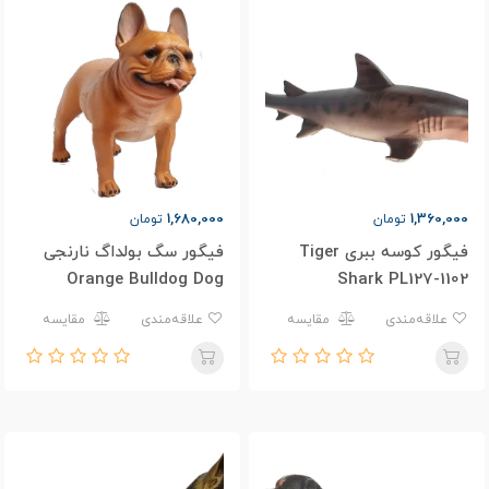
1,680,000
1,360,000
تومان
تومان
فیگور کوسه ببری Tiger
فیگور سگ بولداگ نارنجی
Orange Bulldog Dog
Shark PL127-1102
PL127-1217
علاقه‌مندی
مقایسه
علاقه‌مندی
مقایسه