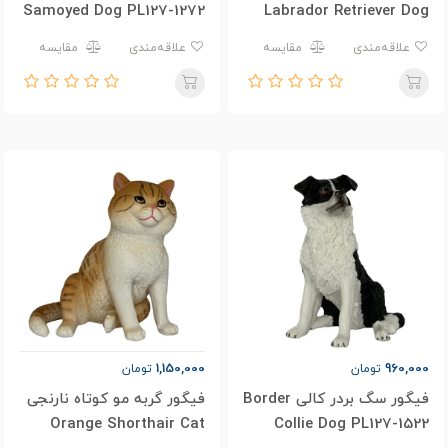
Samoyed Dog PL127-1272
Labrador Retriever Dog
PL127-1447
علاقه‌مندی
مقایسه
علاقه‌مندی
مقایسه
1,150,000
960,000
تومان
تومان
فیگور سگ بردر کالی Border
فیگور گربه مو کوتاه نارنجی
Orange Shorthair Cat
Collie Dog PL127-1522