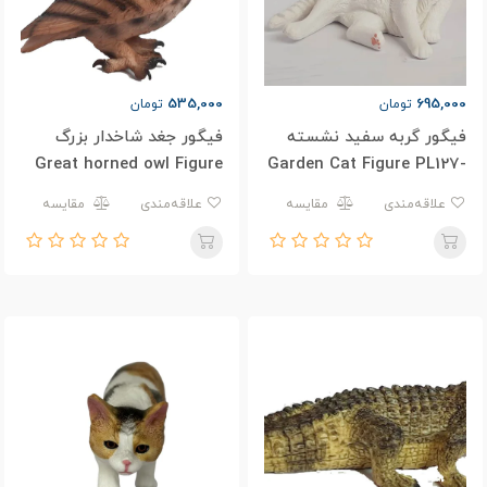
535,000
695,000
تومان
تومان
فیگور گربه سفید نشسته
فیگور جغد شاخدار بزرگ
Great horned owl Figure
Garden Cat Figure PL127-
PL127-921
3725
علاقه‌مندی
مقایسه
علاقه‌مندی
مقایسه