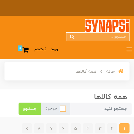
0
ورود
ثبت‌نام
خانه
همه کالاها
همه کالاها
موجود
جستجو
8
7
6
5
4
3
2
1