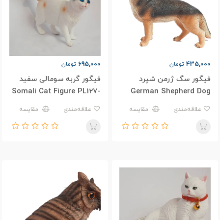
695,000
435,000
تومان
تومان
فیگور سگ ژرمن شپرد
فیگور گربه سومالی سفید
Somali Cat Figure PL127-
German Shepherd Dog
3660
PL127-1482
علاقه‌مندی
مقایسه
علاقه‌مندی
مقایسه