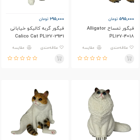
695,000
595,000
تومان
تومان
فیگور تمساح Alligator
فیگور گربه کالیکو خیابانی
Calico Cat PL127-2931
PL127-4018
علاقه‌مندی
مقایسه
علاقه‌مندی
مقایسه