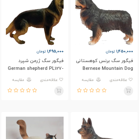
1,495,000
1,450,000
تومان
تومان
فیگور سگ برنس کوهستانی
فیگور سگ ژرمن شپرد
German shepherd PL127-
Bernese Mountain Dog
1039
PL127-3663
علاقه‌مندی
مقایسه
علاقه‌مندی
مقایسه