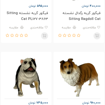
595,000
400,000
تومان
تومان
فیگور گربه رگدال نشسته
فیگور گربه نشسته Sitting
Cat PL127-3863
Sitting Ragdoll Cat
علاقه‌مندی
مقایسه
علاقه‌مندی
مقایسه
735,000
960,000
تومان
تومان