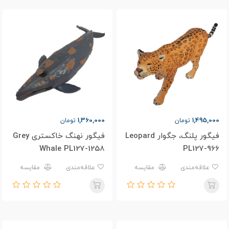
1,360,000
1,495,000
تومان
تومان
فیگور پلنگ، جگوار Leopard
فیگور نهنگ خاکستری Grey
Whale PL127-1258
PL127-966
علاقه‌مندی
مقایسه
علاقه‌مندی
مقایسه