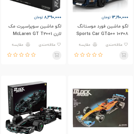
8,390,000
13,190,000
تومان
تومان
لگو ماشین فورد موستانگ
لگو ماشین سوپراسپرت مک
Sports Car GT500 10208
لارن McLaren GT T2001
علاقه‌مندی
مقایسه
علاقه‌مندی
مقایسه