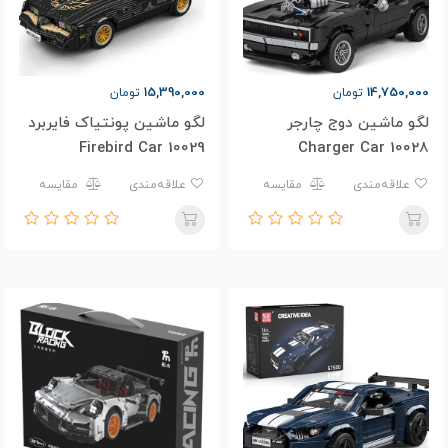
15,390,000
14,750,000
تومان
تومان
لگو ماشین دوج چارجر
لگو ماشین پونتیاک فایربرد
Firebird Car 10029
Charger Car 10028
علاقه‌مندی
مقایسه
علاقه‌مندی
مقایسه