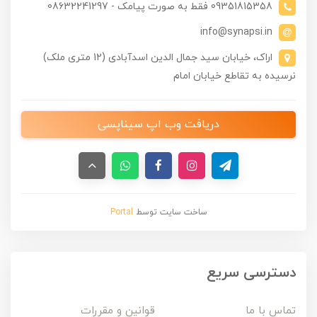
09351815358 فقط به صورت پیامک - 08632241297
info@synapsi.in
اراک، خیابان سید جمال الدین اسدآبادی (12 متری ملک)
نرسیده به تقاطع خیابان امام
دریافت وب اپ سیناپسی
ساخت سایت توسط
Portal
دسترسی سریع
تماس با ما
قوانین و مقررات