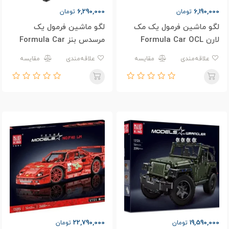
6,290,000
6,190,000
تومان
تومان
لگو ماشین فرمول یک مک
لگو ماشین فرمول یک
لارن Formula Car OCL
مرسدس بنز Formula Car
OMG W13 T3011
35M T3001
علاقه‌مندی
مقایسه
علاقه‌مندی
مقایسه
22,790,000
19,590,000
تومان
تومان