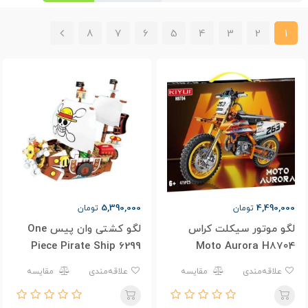
8
7
6
5
4
3
2
1
5,390,000
4,490,000
تومان
تومان
لگو موتور سیکلت کراس
لگو کشتی وان پیس One
Piece Pirate Ship 6299
Moto Aurora H8704
علاقه‌مندی
مقایسه
علاقه‌مندی
مقایسه