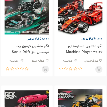
3,650,000
4,790,000
تومان
تومان
لگو ماشین مسابقه ای
لگو ماشین فرمول یک
Machine Player 67126
مرسدس بنز Sonic Drift
XZ0003
علاقه‌مندی
مقایسه
علاقه‌مندی
مقایسه