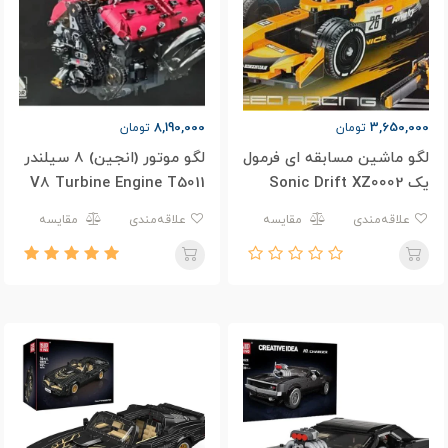
8,190,000
3,650,000
تومان
تومان
لگو ماشین مسابقه ای فرمول
لگو موتور (انجین) 8 سیلندر
یک Sonic Drift XZ0002
V8 Turbine Engine T5011
علاقه‌مندی
مقایسه
علاقه‌مندی
مقایسه