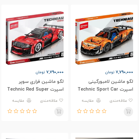
7,790,000
7,790,000
تومان
تومان
لگو ماشین لامبورگینی
لگو ماشین فراری سوپر
اسپرت Technic Sport Car
اسپرت Technic Red Super
Car 715023
715026
علاقه‌مندی
مقایسه
علاقه‌مندی
مقایسه