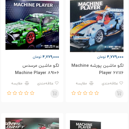
4,779,000
4,779,000
تومان
تومان
لگو ماشین پورشه Machine
لگو ماشین مرسدس
Machine Player 89106
Player 67116
علاقه‌مندی
مقایسه
علاقه‌مندی
مقایسه