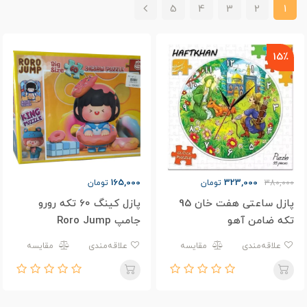
5
4
3
2
1
15٪
165,000
323,000
380,000
تومان
تومان
پازل ساعتی هفت خان 95
پازل کینگ 60 تکه رورو
تکه ضامن آهو
جامپ Roro Jump
علاقه‌مندی
مقایسه
علاقه‌مندی
مقایسه