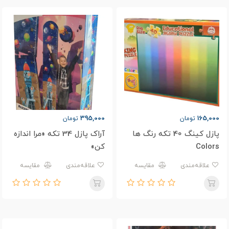
395,000
165,000
تومان
تومان
پازل کینگ 40 تکه رنگ ها
آراک پازل 34 تکه «مرا اندازه
Colors
کن»
علاقه‌مندی
مقایسه
علاقه‌مندی
مقایسه