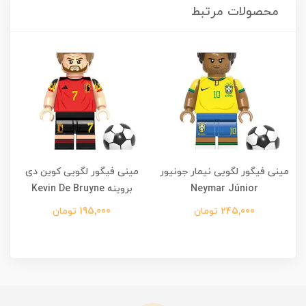
محصولات مرتبط
مینی فیگور لگویی نیمار جونیور
مینی فیگور لگویی کوین دی
م
Neymar Júnior
بروینه Kevin De Bruyne
245,000 تومان
195,000 تومان