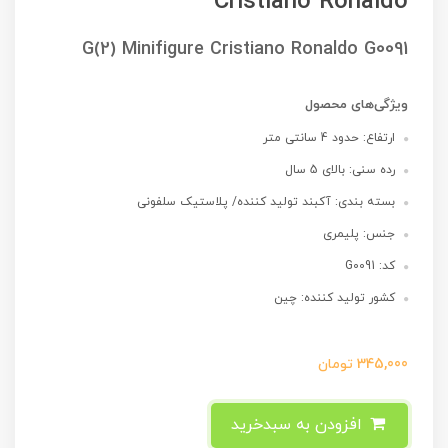
Cristiano Ronaldo
G(2) Minifigure Cristiano Ronaldo G0091
ویژگی‌های محصول
ارتفاع: حدود 4 سانتی متر
رده سنی: بالای 5 سال
بسته بندی: آکبند تولید کننده/ پلاستیک سلفونی
جنس: پلیمری
کد: G0091
کشور تولید کننده: چین
345,000
تومان
افزودن به سبدخرید