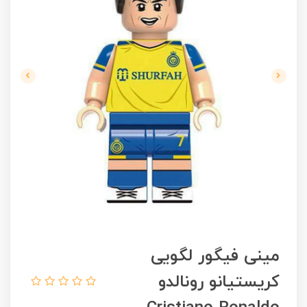
مینی فیگور لگویی
کریستیانو رونالدو