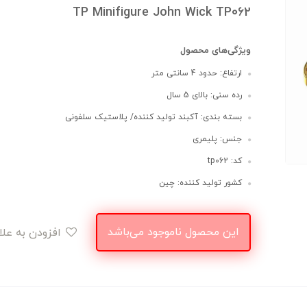
TP Minifigure John Wick TP062
ویژگی‌های محصول
ارتفاع: حدود 4 سانتی متر
رده سنی: بالای 5 سال
بسته بندی: آکبند تولید کننده/ پلاستیک سلفونی
جنس: پلیمری
کد: tp062
کشور تولید کننده: چین
این محصول ناموجود می‌باشد
افزودن به علاقه‌مندی