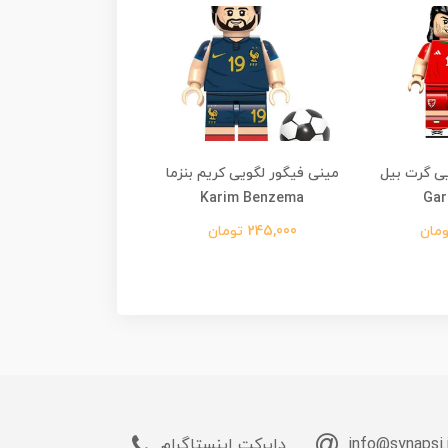
ی گرت بیل
مینی فیگور لگویی کریم بنزما
مینی فیگور لگویی کری
Gar
Karim Benzema
رونالدو Cristiano Ronaldo
245,000 تومان
295,000 تومان
info@synapsi.
دایرکت اینستاگرام