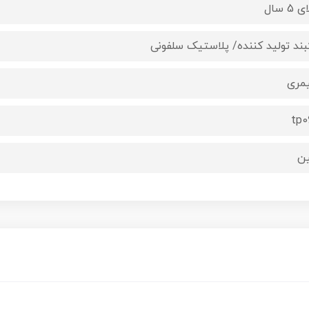
 5 سال
بند تولید کننده/ پلاستیک سلفونی
یمری
tp0
ن