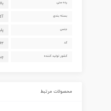
رده سنی
بالای
بسته بندی
آک
جنس
پل
کد
62
کشور تولید کننده
چی
محصولات مرتبط