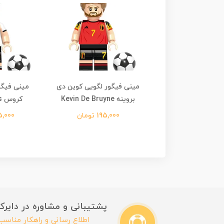
فیگور لگویی نیمار
مینی فیگور لگویی کوین دی
مینی فیگو
Neymar
بروینه Kevin De Bruyne
کروس Toni Kroos
245,00 تومان
195,000 تومان
195,000 ت
پشتیبانی و مشاوره در دایرکت این
اطلاع رسانی و راهکار مناس