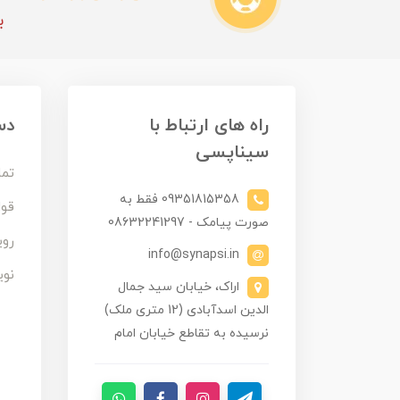
ب
راه های ارتباط با
دس
سیناپسی
تما
09351815358 فقط به
قوا
صورت پیامک - 08632241297
روی
info@synapsi.in
نوی
اراک، خیابان سید جمال
الدین اسدآبادی (12 متری ملک)
نرسیده به تقاطع خیابان امام