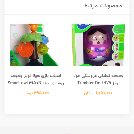
محصولات مرتبط
جغجغه تعادلی عروسکی هولا
اسباب بازی هولا تویز جغجغه
تویز Tumbler Doll 979
رومیزی جغد Smart owl 3150B
1,050,000 تومان
395,000 تومان