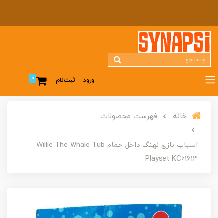
0
ورود
ثبت‌نام
خانه
فهرست محصولات
اسباب بازی نهنگ داخل حمام Willie The Whale Tub
Playset KC61613