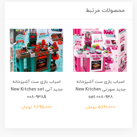
محصولات مرتبط
اسباب بازی ست آشپزخانه
اسباب بازی ست آشپزخانه
جدید صورتی New Kitchen
جدید آبی New Kitchen set
رو
008-938A
set 008-938
5,190,000 تومان
6,795,000 تومان