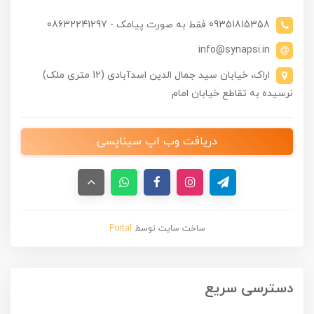
09351815358 فقط به صورت پیامک - 08632241297
info@synapsi.in
اراک، خیابان سید جمال الدین اسدآبادی (12 متری ملک)
نرسیده به تقاطع خیابان امام
دریافت وب اپ سیناپسی
ساخت سایت توسط
Portal
دسترسی سریع