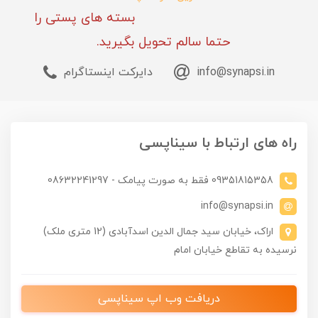
بسته های پستی را
حتما سالم تحویل بگیرید.
info@synapsi.in
دایرکت اینستاگرام
راه های ارتباط با سیناپسی
09351815358 فقط به صورت پیامک - 08632241297
info@synapsi.in
اراک، خیابان سید جمال الدین اسدآبادی (12 متری ملک)
نرسیده به تقاطع خیابان امام
دریافت وب اپ سیناپسی