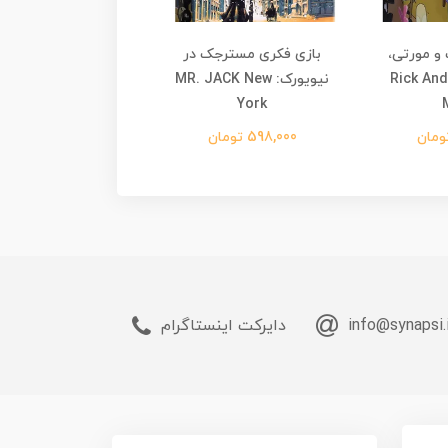
و مورتی،
بازی فکری مسترجک در
بازی فکری داروغه نات
یادآوری کامل: Rick And
نیویورک: MR. JACK New
ویرایش دوم :
Nottingham
York
598,000 تومان
1,898,000 تومان
info@synapsi.
دایرکت اینستاگرام