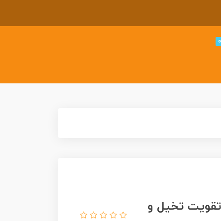
کری مکعب‌های قصه‌گویی ۲ | تقویت تخیل و