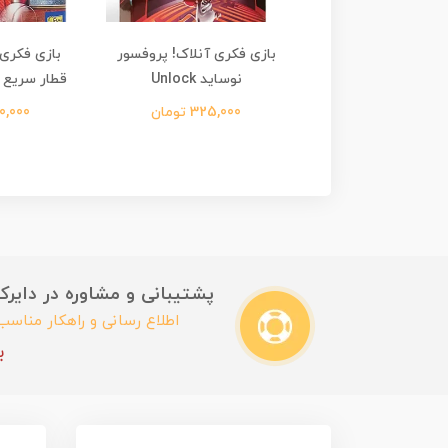
کری مکعب های قصه
بازی فکری آنلاک! پروفسور
بازی فکری 
گویی
نوساید Unlock
قطار سریع ال
760,00 تومان
325,000 تومان
520,000 
پشتیبانی و مشاوره در دایرکت این
اطلاع رسانی و راهکار مناس
ب