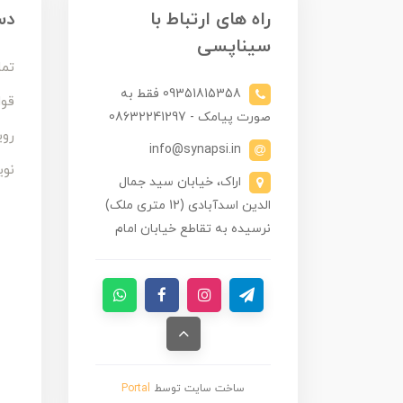
راه های ارتباط با
دس
سیناپسی
تما
09351815358 فقط به
قوا
صورت پیامک - 08632241297
روی
info@synapsi.in
نوی
اراک، خیابان سید جمال
الدین اسدآبادی (12 متری ملک)
نرسیده به تقاطع خیابان امام
ساخت سایت توسط
Portal