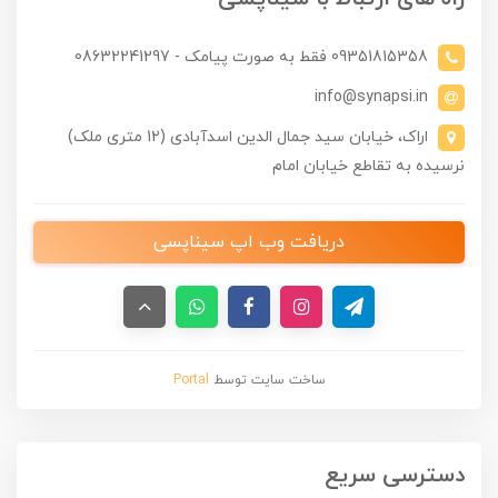
09351815358 فقط به صورت پیامک - 08632241297
info@synapsi.in
اراک، خیابان سید جمال الدین اسدآبادی (12 متری ملک)
نرسیده به تقاطع خیابان امام
دریافت وب اپ سیناپسی
ساخت سایت توسط
Portal
دسترسی سریع