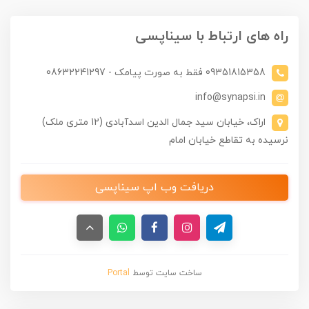
راه های ارتباط با سیناپسی
09351815358 فقط به صورت پیامک - 08632241297
info@synapsi.in
اراک، خیابان سید جمال الدین اسدآبادی (12 متری ملک)
نرسیده به تقاطع خیابان امام
دریافت وب اپ سیناپسی
ساخت سایت توسط
Portal