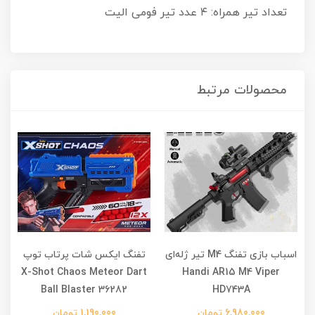
تعداد تیر همراه: ۴ عدد تیر فومی الیت
محصولات مرتبط
اسباب بازی تفنگ M4 تیر ژله‌ای
تفنگ ایکس شات پرتاب توپ
X-Shot Chaos Meteor Dart
Handi AR15 M4 Viper
Ball Blaster 36282
HD743A
6,980,000 تومان
1,190,000 تومان