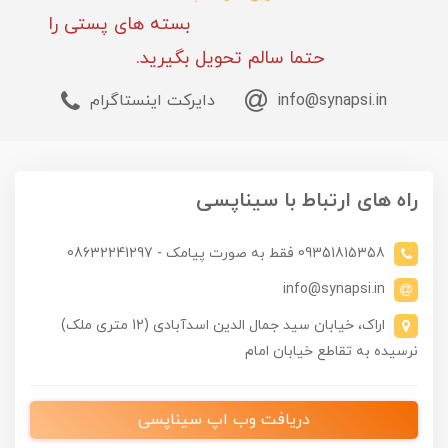
بسته های پستی را
حتما سالم تحویل بگیرید.
info@synapsi.in
دایرکت اینستاگرام
راه های ارتباط با سیناپسی
09351815358 فقط به صورت پیامک - 08632241297
info@synapsi.in
اراک، خیابان سید جمال الدین اسدآبادی (12 متری ملک)
نرسیده به تقاطع خیابان امام
دریافت وب اپ سیناپسی