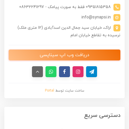
09351815358 فقط به صورت پیامک - 08632241297
info@synapsi.in
اراک، خیابان سید جمال الدین اسدآبادی (12 متری ملک)
نرسیده به تقاطع خیابان امام
دریافت وب اپ سیناپسی
ساخت سایت توسط
Portal
دسترسی سریع