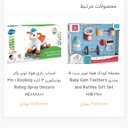
محصولات مرتبط
جغجغه کودک هولا تویز ست 5
اسباب بازی هولا تویز راکر
ا
عددی Baby Gym Teethers
یونیکورن 3 کاره 3in 1 Rocking
Riding Spray Unicorn
and Rattles Gift Set
HE898800
HE7900+
2,070,000 تومان
10,980,000 تومان