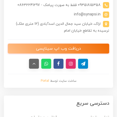
09351815358 فقط به صورت پیامک - 08632241297
info@synapsi.in
اراک، خیابان سید جمال الدین اسدآبادی (12 متری ملک)
نرسیده به تقاطع خیابان امام
دریافت وب اپ سیناپسی
ساخت سایت توسط
Portal
دسترسی سریع