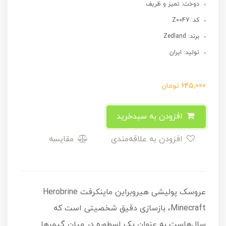
دوخت: تمیز و ظریف
کد: Z0047
برند: Zedland
تولید: ایران
645,000
تومان
افزودن به سبدخرید
افزودن به علاقه‌مندی
مقایسه
عروسک پولیشی هیروبراین ماینکرفت Herobrine
Minecraft، بازسازی دقیق شخصیتی است که
سال‌هاست به عنوان یک اسطوره در میان گیمرها