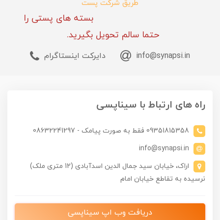
طریق شرکت پست
بسته های پستی را
حتما سالم تحویل بگیرید.
info@synapsi.in
دایرکت اینستاگرام
راه های ارتباط با سیناپسی
09351815358 فقط به صورت پیامک - 08632241297
info@synapsi.in
اراک، خیابان سید جمال الدین اسدآبادی (12 متری ملک)
نرسیده به تقاطع خیابان امام
دریافت وب اپ سیناپسی