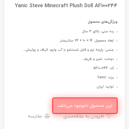
Yanic Steve Minecraft Plush Doll AF100244
ویژگی‌های محصول
رده سنی: بالای 3 سال
ابعاد محصول: 14 × 10 × 24 سانتیمتر
جنس: پارچه نرم و قابل شستشو با آب ولرم، الیاف و پولیش...
دوخت: تمیز و ظریف
کد: AF100244
برند: Yanic
تولید: ایران
این محصول ناموجود می‌باشد
افزودن به علاقه‌مندی
مقایسه