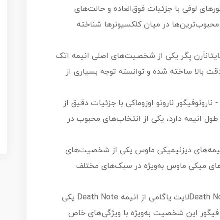
های لوفی با جزئیات فوق‌العاده و حالت‌های
حبوب‌ترین‌ها در میان کلکسیونرها شناخته
Eren Yeager) - اتک آن تایتاناَرن یِگر یکی از شخصیت‌های اصلی انیمه اتک
ت بالا ساخته شده و توانسته توجه بسیاری از
گور ناروتو اوزوماکی (Naruto Uzumaki) - ناروتوفیگور ناروتو اوزوماکی با جزئیات دقیق از
طول انیمه دارد، یکی از انتخاب‌های محبوب در
یکی ماوس (Mickey Mouse) - انیمه‌های دیزنیمیکی ماوس یکی از شخصیت‌های
ای میکی ماوس به‌ویژه در سبک‌های مختلف
فیگور لایت یاگامی (Light Yagami) - Death Noteلایت یاگامی از انیمه Death Note یکی
گور این شخصیت به‌ویژه با ویژگی‌های خاص