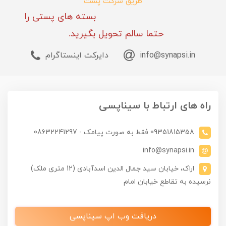
طریق شرکت پست
بسته های پستی را
حتما سالم تحویل بگیرید.
info@synapsi.in
دایرکت اینستاگرام
راه های ارتباط با سیناپسی
09351815358 فقط به صورت پیامک - 08632241297
info@synapsi.in
اراک، خیابان سید جمال الدین اسدآبادی (12 متری ملک)
نرسیده به تقاطع خیابان امام
دریافت وب اپ سیناپسی