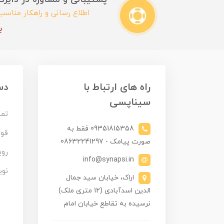
اطلاع رسانی و راهکار مناس
ب
راه های ارتباط با
دس
سیناپسی
تما
09351815358 فقط به
قوا
صورت پیامک - 08632241297
روی
info@synapsi.in
نوی
اراک، خیابان سید جمال
الدین اسدآبادی (12 متری ملک)
نرسیده به تقاطع خیابان امام