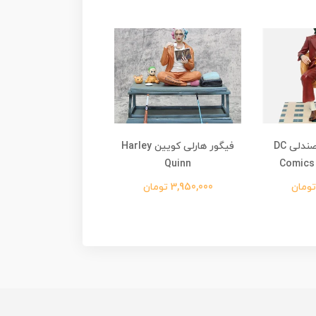
فیگور جوکر با صندلی DC
فیگور هارلی کویین Harley
Comics 
Quinn
هانتر oldyck Hunter
X Hunter
3,950,000 تومان
3,200,000 تومان