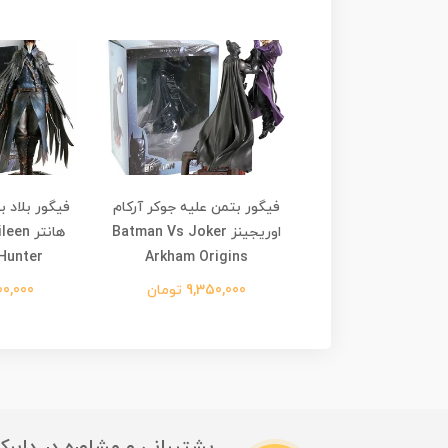
ابوس های کوچک مونو
فیگور بتمن علیه جوکر آرکام
فیگور بلاد بو
و سیکس با بارانی زرد Little
اوریجینز Batman Vs Joker
هانتر 
Hunter
Arkham Origins
Nightmares Six &
5,140,0 تومان
9,350,000 تومان
6,800,000
پشتیبانی و مشاوره در دایرکت این