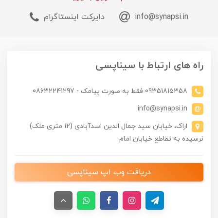
info@synapsi.in
دایرکت اینستاگرام
راه های ارتباط با سیناپسی
09351815358 فقط به صورت پیامک - 08632241297
info@synapsi.in
اراک، خیابان سید جمال الدین اسدآبادی (12 متری ملک)
نرسیده به تقاطع خیابان امام
دریافت وب اپ سیناپسی