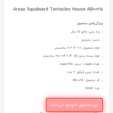
Areax Squidward Tentacles House AB0025
ویژگی‌های محصول
رده سنی: بالای 15 سال
جنس: پلیمری
ابعاد محصول: 11 × 12 × 11 سانتیمتر
ابعاد بسته بندی کالا: 14 × 14 × 25 سانتیمتر
تعداد قطعات: حدود 350 قطعه
تعداد مینی فیگور: 2 عدد
کد محصول: AB0025
برند: Areax
این محصول ناموجود می‌باشد