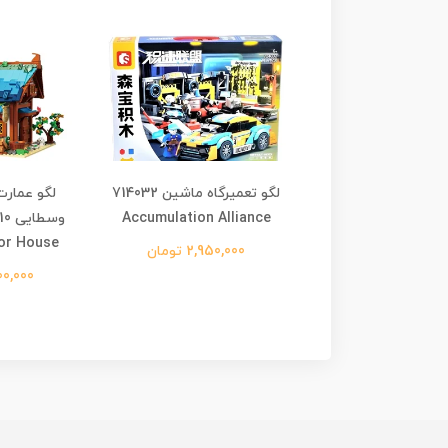
ج مراقبت و هواپیما
لگو تعمیرگاه ماشین 714032
لگو عمار
مسافربری Fornage Block
Accumulation Alliance
or House
City Aviation Ce
2,950,000 تومان
FC3324
2,900,000
2,400,0 تومان