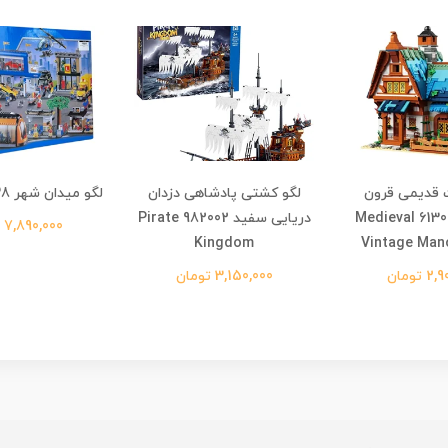
ت قدیمی قرون
لگو کشتی پادشاهی دزدان
لگو میدان شهر 22038 Cities
وسطایی 613010 Medieval
دریایی سفید 982002 Pirate
7,890,000 تومان
Kingdom
Vintage Man
 تومان
3,150,000 تومان