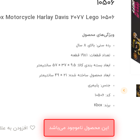
10506
x Motorcycle Harlay Davis 2077 Lego 10506
ویژگی‌های محصول
رده سنی: بالای 8 سال
تعداد قطعات: 1981 قطعه
ابعاد بسته بندی کالا: 9.5 × 37 × 57 سانتیمتر
ابعاد محصول ساخته شده: 21 × 49 سانتیمتر
جنس: پلیمری
کد: 10506
برند: Kbox
این محصول ناموجود می‌باشد
افزودن به علاقه‌مندی