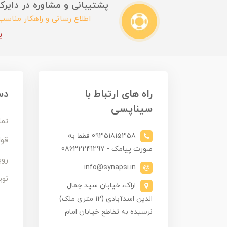
پشتیبانی و مشاوره در دایرکت این
اطلاع رسانی و راهکار مناس
ب
راه های ارتباط با
دس
سیناپسی
تما
09351815358 فقط به
قوا
صورت پیامک - 08632241297
روی
info@synapsi.in
نوی
اراک، خیابان سید جمال
الدین اسدآبادی (12 متری ملک)
نرسیده به تقاطع خیابان امام