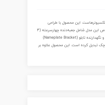
کلکسیونرهاست. این محصول با طراحی
واقع‌گرایانه و مقیاس 1:5 ساخته شده و شامل 1981 قطعه با کیفیت بالا از جنس ABS و ایمن است. ویژگی‌های خاص این مدل شامل جعبه‌دنده چهارسرعته (4
Speed Gearbox)، کمک‌فنر (Shock Absorber)، سیستم جذب ضربه چرخ جلو (Front Wheel Damping System) و نگهدارنده تابلو (Nameplate Bracket)
وچک تبدیل کرده است. این محصول علاوه بر