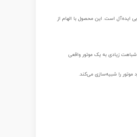
ل ساختنی خاص، با جزئیات دقیق و کیفیت بالا هستید، لگو موتور هارلی دیویس 2077 انتخابی ایده‌آل است. این محصول با الهام از
) باعث شده تا این مدل شباهت زیادی به یک موتور واقعی
موتور را شبیه‌سازی می‌کند.