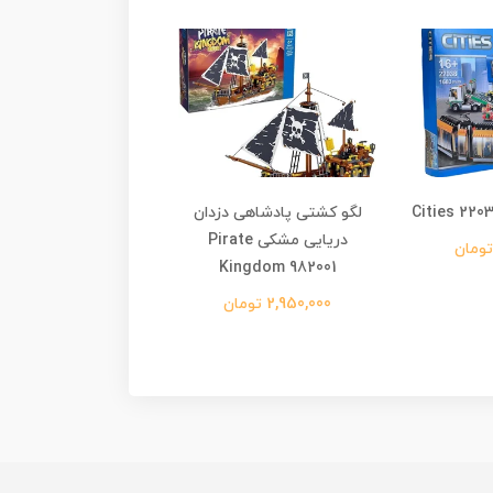
لگو کشتی پادشاهی دزدان
لگو ماشین کنترلی ف
دریایی مشکی Pirate
Alive RC Car 70019
Kingdom 982001
2,630,000 تومان
2,950,000 تومان