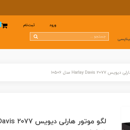
0
ورود
ثبت‌نام
یناپسی
207 Harlay Davis مدل 10506