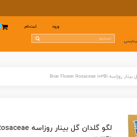
0
ورود
ثبت‌نام
یناپسی
سه Bnar Flower Rosaceae 103B1
لگو گلدان گل بینار