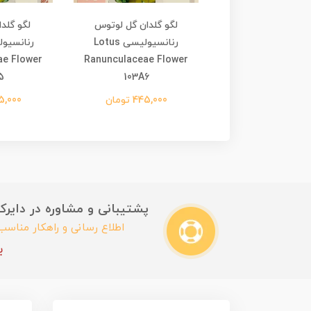
لدان گل آفتابگردان
لگو گلدان گل لوتوس
لگو گلد
Sunflower Compo
رنانسیولیسی Lotus
ae Flower
Ranunculaceae Flower
Flower 103A
5
103A6
445,00 تومان
445,000 تومان
445,000 
پشتیبانی و مشاوره در دایرکت این
اطلاع رسانی و راهکار مناس
ب