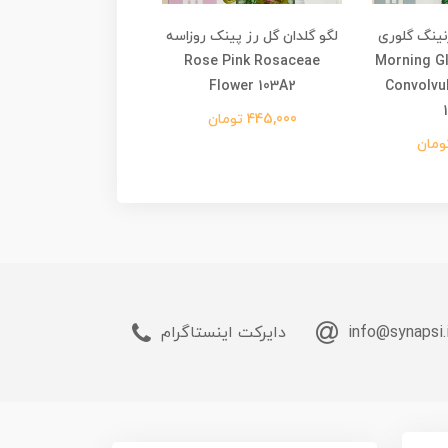
نینگ گلوری
لگو گلدان گل رز پینک روزاسه
لگو گلدان گل دیزی کام
ولنسی Morning Glory
Rose Pink Rosaceae
 Compositae Flower
103A1
Flower 103A2
Convolvu
445,000 تومان
595,000 تومان
info@synapsi.
دایرکت اینستاگرام