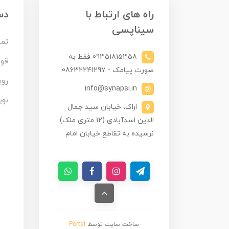
راه های ارتباط با
دس
سیناپسی
تما
09351815358 فقط به
قوا
صورت پیامک - 08632241297
روی
info@synapsi.in
نوی
اراک، خیابان سید جمال
الدین اسدآبادی (12 متری ملک)
نرسیده به تقاطع خیابان امام
ساخت سایت توسط
Portal