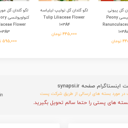
ان گل پیونی
لگو گلدان گل تولیپ لیلیاسه
لگو گلدان گل مور
رنانسیولیسی Peony
Tulip Liliaceae Flower
کنواوی
laceae Flower
103A4 ​​​​
Ranunculace
103A3
103A
445,000 تومان
تومان
595,000 تومان
ستاگرام صفحه synapsi.ir
ب در مورد بسته های ارسالی از طریق شرکت پست
in
سته های پستی را حتما سالم تحویل بگیرید.