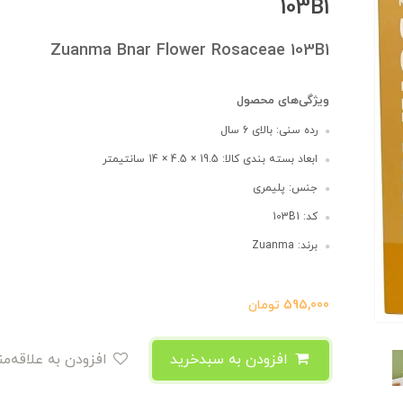
103B1
Zuanma Bnar Flower Rosaceae 103B1
ویژگی‌های محصول
رده سنی: بالای 6 سال
ابعاد بسته بندی کالا: 19.5 × 4.5 × 14 سانتیمتر
جنس: پلیمری
کد: 103B1
برند: Zuanma
595,000
تومان
افزودن به سبدخرید
افزودن به علاقه‌مندی