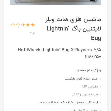
ماشین فلزی هات ویلز
لایتنین باگ Lightnin’
از 3
Bug
Hot Wheels Lightnin’ Bug X-Raycers 5/5
218/250
ویژگی‌های محصول
جنس بدنه: فلزی دایکست
مقیاس: 1:64
بسته بندی: رو کارتی
ابعاد کارت محصول: 3.5 × 10.5 × 16.5 سانتیمتر
رده سنی: 3 سال به بالا