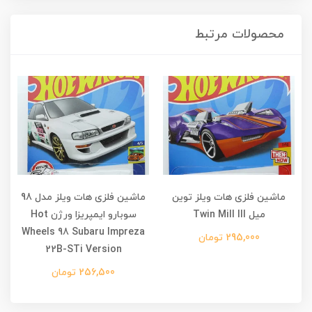
محصولات مرتبط
ماشین فلزی هات ویلز توین
ماشین فلزی هات ویلز مدل 98
میل Twin Mill III
سوبارو ایمپریزا ورژن Hot
Wheels 98 Subaru Impreza
295,000 تومان
22B-STi Version
256,500 تومان