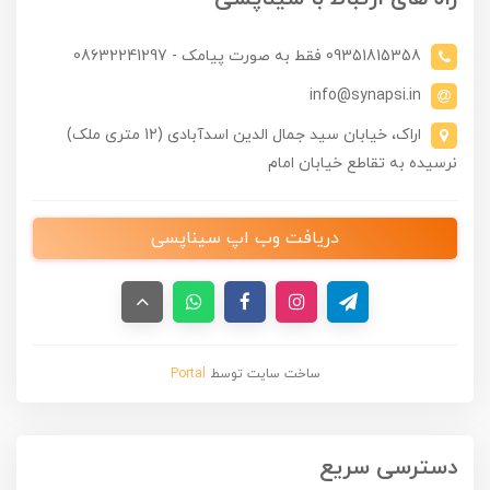
09351815358 فقط به صورت پیامک - 08632241297
info@synapsi.in
اراک، خیابان سید جمال الدین اسدآبادی (12 متری ملک)
نرسیده به تقاطع خیابان امام
دریافت وب اپ سیناپسی
ساخت سایت توسط
Portal
دسترسی سریع