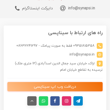
info@synapsi.in
دایرکت اینستاگرام
راه های ارتباط با سیناپسی
09351815358 فقط به صورت پیامک - 08632241297
info@synapsi.in
اراک، خیابان سید جمال الدین اسدآبادی (12 متری ملک)
نرسیده به تقاطع خیابان امام
دریافت وب اپ سیناپسی