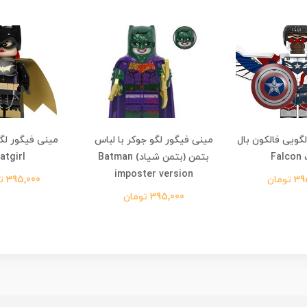
گویی فالکون بال
مینی فیگور لگو جوکر با لباس
مینی فیگور لگ
Fa
بتمن (بتمن شیاد) Batman
atgirl
imposter version
تومان
395,000 تومان
395,000 تومان