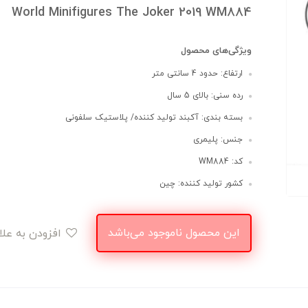
World Minifigures The Joker 2019 WM884
ویژگی‌های محصول
ارتفاع: حدود 4 سانتی متر
رده سنی: بالای 5 سال
بسته بندی: آکبند تولید کننده/ پلاستیک سلفونی
جنس: پلیمری
کد: WM884
کشور تولید کننده: چین
این محصول ناموجود می‌باشد
افزودن به علاقه‌مندی