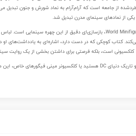
ردشده از جامعه است که آرام‌آرام به نماد شورش و جنون تبدیل می‌ش
یکی از نمادهای سینمای مدرن تبدیل شد.
مینی فیگور لگویی World Minifigures The Joker WM884، بازسازی‌ای دقیق از این چ
کند. کتاب کوچکی که در دست دارد، اشاره‌ای به یادداشت‌های او در
ه کلکسیونی است، بلکه فرصتی برای داشتن بخشی از یک روایت سینم
اگر از طرفداران شخصیت‌های روان‌شناختی و تاریک دنیای DC هستید یا کلکسیونر می