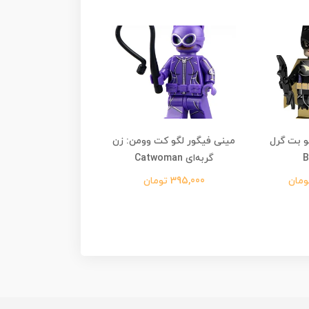
و بت گرل
مینی فیگور لگو کت وومن: زن
مینی فیگور لگو کت وو
B
گربه‌ای Catwoman
گربه‌ای (تیم برتو
Catwoman
395,000 تومان
245,000 تومان