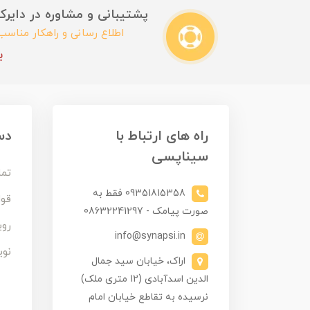
پشتیبانی و مشاوره در دایرکت این
اطلاع رسانی و راهکار مناس
ب
راه های ارتباط با
دس
سیناپسی
تما
09351815358 فقط به
قوا
صورت پیامک - 08632241297
روی
info@synapsi.in
نوی
اراک، خیابان سید جمال
الدین اسدآبادی (12 متری ملک)
نرسیده به تقاطع خیابان امام