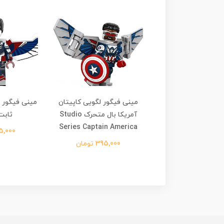
فیگور لگویی هارلی
مینی فیگور لگویی کاپیتان
مینی فیگور ل
 نسخه جوخه انتحار
آمریکا بال متحرک Studio
ثابت lcon
Series Captain America
Harley Quinn Sui
395,000 
Squad
395,000 تومان
295,00 تومان