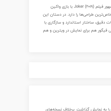
مدل World Minifigures The Joker WM884، بازآفرینی کم‌نظیری از شخصیت مشهور فیلم Joker (۲۰۱۹) با بازی واکین
ص‌ترین طراحی‌ها را دارد. در دستان این
 دقیق، ساختار استاندارد و سازگاری با
ه‌مندان به دنیای تاریک DC تبدیل کرده است. این مینی فیگور هم برای نمایش در ویترین و هم
یت جوکر را به نمایش گذاشت. برخلاف نسخه‌های