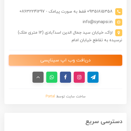
09351815358 فقط به صورت پیامک - 08632241297
info@synapsi.in
اراک، خیابان سید جمال الدین اسدآبادی (12 متری ملک)
نرسیده به تقاطع خیابان امام
دریافت وب اپ سیناپسی
ساخت سایت توسط
Portal
دسترسی سریع