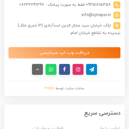
09351815358 فقط به صورت پیامک - 08632241297
info@synapsi.in
اراک، خیابان سید جمال الدین اسدآبادی (12 متری ملک)
نرسیده به تقاطع خیابان امام
دریافت وب اپ سیناپسی
ساخت سایت توسط
Portal
دسترسی سریع
تماس با ما
قوانین و مقررات