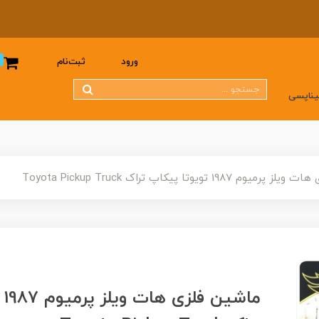
0
ورود
ثبت‌نام
یناپسی
 1987 تویوتا پیکاپ تراک Toyota Pickup Truck
ما