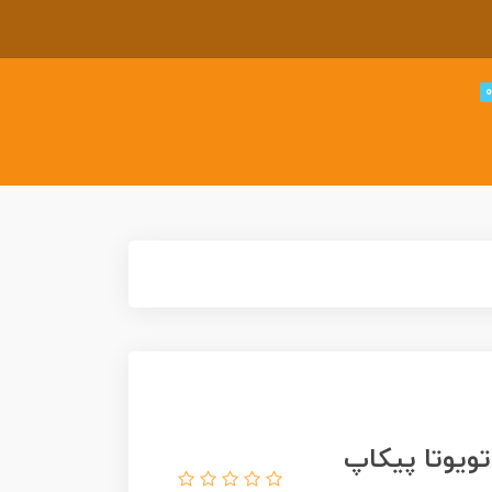
شین فلزی هات ویلز پرمیوم 1987 تویوتا پیکاپ