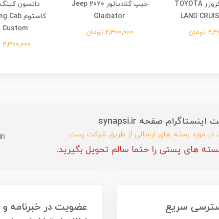
تویوتا لند کروزر TOYOTA
جیپ گلادیاتور 2020 Jeep
داتسون کینگ 
LAND CRUIS
Gladiator
کاستوم ab
a Custom
 تومان
2,300,000 تومان
2,300,000 تومان
ستاگرام صفحه synapsi.ir
ب در مورد بسته های ارسالی از طریق شرکت پست
in
سته های پستی را حتما سالم تحویل بگیرید.
ترسی سریع
عضویت در خبرنامه و