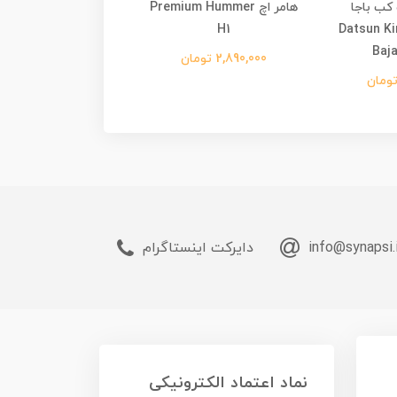
کب باجا
هامر اچ Premium Hummer
Datsun King C
H1
rmance Supervan 4
Baj
2,890,000 تومان
590,000 تومان
info@synapsi.
دایرکت اینستاگرام
نماد اعتماد الکترونیکی