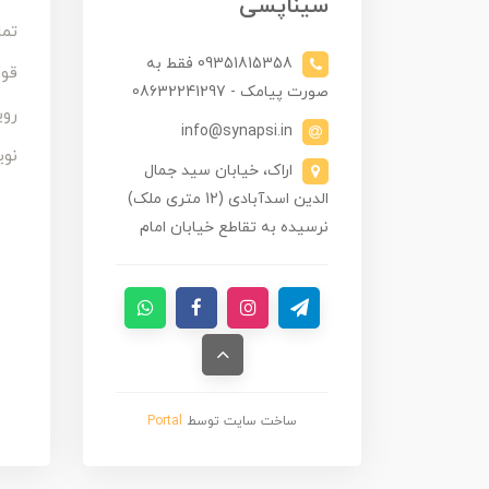
سیناپسی
تما
09351815358 فقط به
قوا
صورت پیامک - 08632241297
روی
info@synapsi.in
نوی
اراک، خیابان سید جمال
الدین اسدآبادی (12 متری ملک)
نرسیده به تقاطع خیابان امام
ساخت سایت توسط
Portal