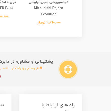
لند روور دیفندر Land Rover
میتسوبیشی پاجرو اولوشن
ER FJ60
Mitsubishi Pajero
Defender 90
Evolution
2,890,0 تومان
2,300,000
2,890,000 تومان
پشتیبانی و مشاوره در دایرکت این
اطلاع رسانی و راهکار مناس
ب
راه های ارتباط با
دس