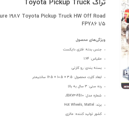
تراک Toyota Pickup Truck
ure 1987 Toyota Pickup Truck HW Off Road
FPY86 1/5
ویژگی‌های محصول
جنس بدنه: فلزی دایکست
مقیاس: 1:64
بسته بندی: رو کارتی
ابعاد کارت محصول: 3.5 × 10.5 × 16.5 سانتیمتر
رده سنی: 3 سال به بالا
شماره مدل: JBK73-4B10
برند: Hot Wheels, Mattel
کشور تولید کننده: مالزی