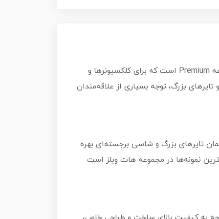
مدل Hot Wheels Premium Car Culture 1987 Toyota Pickup Truck HW Off Road یک نمونه بی‌نظیر از مجموعه Premium است که برای کلکسیونرها و
ایرهای بزرگ، توجه بسیاری از علاقه‌مندان
واقعی 1987 Toyota Pickup ساخته شده است و از همان تایرهای بزرگ و شاسی برجسته‌ای بهره
هترین نمونه‌ها در مجموعه هات ویلز است
ناسب است. با توجه به کیفیت بالای ساخت و طراحی خاص،