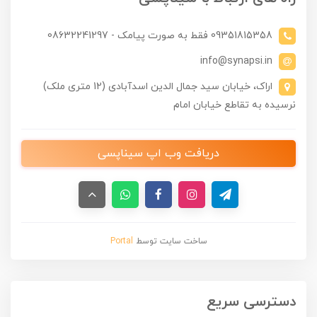
09351815358 فقط به صورت پیامک - 08632241297
info@synapsi.in
اراک، خیابان سید جمال الدین اسدآبادی (12 متری ملک)
نرسیده به تقاطع خیابان امام
دریافت وب اپ سیناپسی
ساخت سایت توسط
Portal
دسترسی سریع