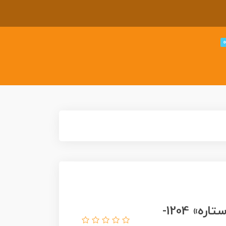
پازل یوروگرافیک 5000 تکه «شب پر ستاره» 1204-