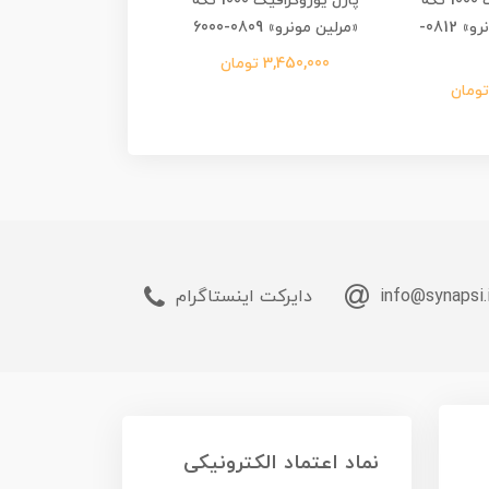
پازل یوروگرافیک 1000 تکه
پازل یوروگرافیک 1000 تکه
«پرتره مرلین مونرو» 0812-
«مرلین مونرو» 0809-6000
«مصر باستان» 0083-6000
3,450,000 تومان
2,500,000 تومان
info@synapsi.
دایرکت اینستاگرام
نماد اعتماد الکترونیکی