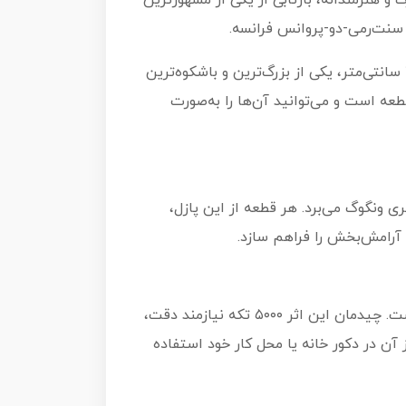
وید. این پازل بزرگ و هنرمندانه، بازتابی از یکی از مشهورترین
سنت‌رمی-دو-پروانس فرانسه.
پازل شب پرستاره، اثری از مجموعه The Big Puzzle Collection یوروگرافیک است و با ابعاد نهایی ۱۰۱.۵ در ۱۵۲.۵ سانتی‌متر، یکی از بزرگ‌ترین و باشکوه‌ترین
ای هنری بازار محسوب می‌شود. این پازل عظیم به چهار بخش مجزا تقسیم شده که هر بخش شامل ۱۲۵۰ قطعه است و می‌توانید آن‌ها را به‌صورت
 ونگوگ می‌برد. هر قطعه از این پازل،
اگر از طرفداران ونگوگ هستید یا به دنبال یک چالش فکری جدی می‌گردید، این پازل انتخابی بی‌نقص برای شماست. چیدمان این اثر ۵۰۰۰ تکه نیازمند دقت،
آن در دکور خانه یا محل کار خود استفاده