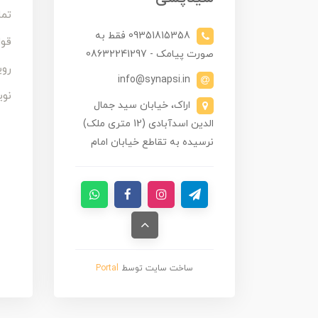
تما
09351815358 فقط به
قوا
صورت پیامک - 08632241297
روی
info@synapsi.in
نوی
اراک، خیابان سید جمال
الدین اسدآبادی (12 متری ملک)
نرسیده به تقاطع خیابان امام
ساخت سایت توسط
Portal