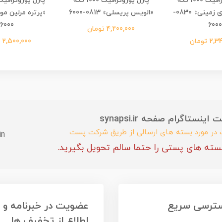
پازل یوروگرافیک 1000 تکه
پازل یوروگرافیک 1000 تکه
«باغ لذت های زمینی» 0830-
«الویس پریسلی» 0813-6000
6000
6000
4,200,000 تومان
 تومان
2,500,000 تومان
ستاگرام صفحه synapsi.ir
ب در مورد بسته های ارسالی از طریق شرکت پست
in
سته های پستی را حتما سالم تحویل بگیرید.
ترسی سریع
عضویت در خبرنامه و
اطلاع از تخفیف ها