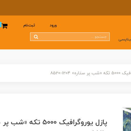
0
ورود
ثبت‌نام
یناپسی
ستاره» 1204-8520