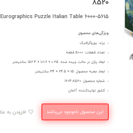
8520
Eurographics Puzzle Italian Table 6000-5615
ویژگی‌های محصول
برند: یوروگرافیک
تعداد قطعات: 5000 قطعه
ابعاد پازل در حالت چیده شده: 0.25 × 101.6 × 152.4 سانتیمتر
ابعاد جعبه محصول: 15 × 24.5 × 34 سانتیمتر
شماره محصول: 8520-1204
کشور تولیدکننده: آلمان
این محصول ناموجود می‌باشد
افزودن به علاقه‌مندی