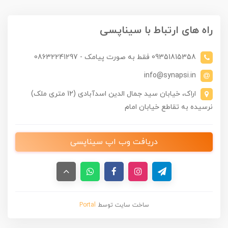
راه های ارتباط با سیناپسی
09351815358 فقط به صورت پیامک - 08632241297
info@synapsi.in
اراک، خیابان سید جمال الدین اسدآبادی (12 متری ملک)
نرسیده به تقاطع خیابان امام
دریافت وب اپ سیناپسی
ساخت سایت توسط
Portal