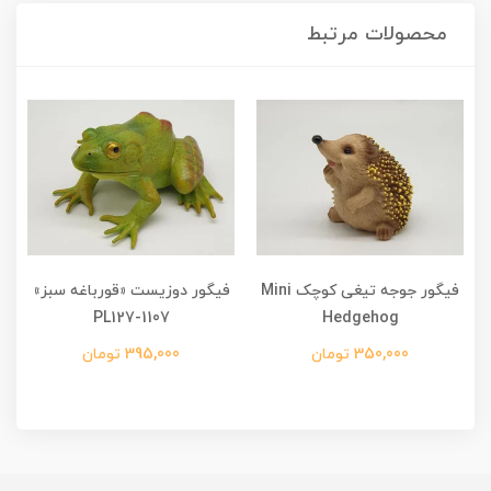
محصولات مرتبط
-
فیگور جوجه تیغی کوچک Mini
فیگور دوزیست «قورباغه سبز»
PL127-1107
Hedgehog
350,000 تومان
395,000 تومان