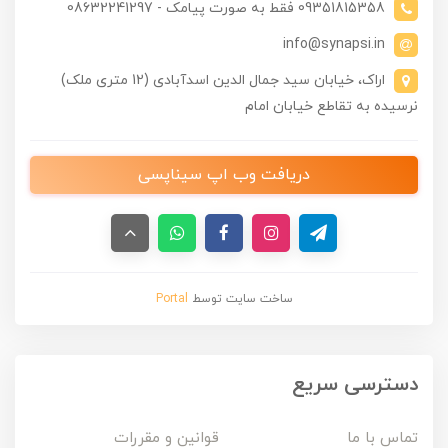
09351815358 فقط به صورت پیامک - 08632241297
info@synapsi.in
اراک، خیابان سید جمال الدین اسدآبادی (12 متری ملک)
نرسیده به تقاطع خیابان امام
دریافت وب اپ سیناپسی
ساخت سایت توسط
Portal
دسترسی سریع
تماس با ما
قوانین و مقررات