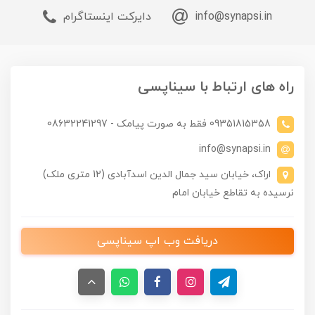
info@synapsi.in
دایرکت اینستاگرام
راه های ارتباط با سیناپسی
09351815358 فقط به صورت پیامک - 08632241297
info@synapsi.in
اراک، خیابان سید جمال الدین اسدآبادی (12 متری ملک)
نرسیده به تقاطع خیابان امام
دریافت وب اپ سیناپسی