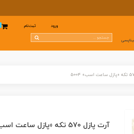
0
ورود
ثبت‌نام
یناپسی
آرت پازل 570 تکه «پازل ساعت اسب» 5004