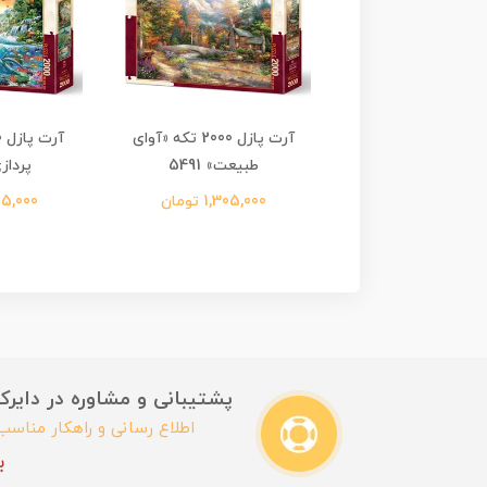
آرت پازل 570 تکه «پازل
آرت پازل 2000 تکه «آوای
 طلایی» 4148
طبیعت» 5491
پردازی» 
3,250,0 تومان
1,305,000 تومان
1,305,000
پشتیبانی و مشاوره در دایرکت این
اطلاع رسانی و راهکار مناس
ب