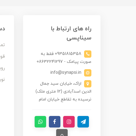
راه های ارتباط با
دس
سیناپسی
تما
09351815358 فقط به
قوا
صورت پیامک - 08632241297
روی
info@synapsi.in
نوی
اراک، خیابان سید جمال
الدین اسدآبادی (12 متری ملک)
نرسیده به تقاطع خیابان امام