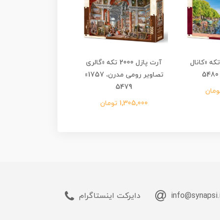
ت پازل 2000 تکه «کانال
آرت پازل 2000 تکه «گالری
آرت پازل 000
تصاویر رومی مدرن، 1757»
شالوت 1888» 5478
5479
945,000 تومان
1,305,000 تومان
info@synapsi.
دایرکت اینستاگرام