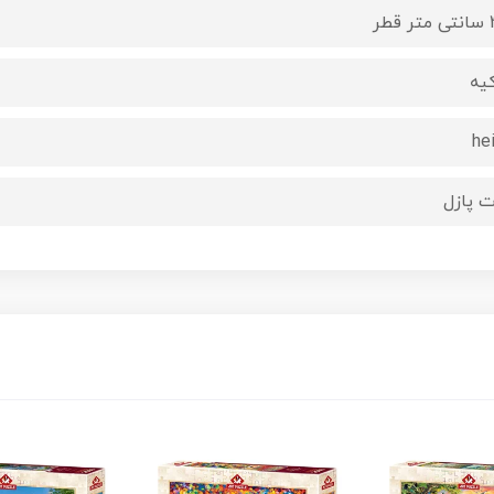
 قطر
کیه
hei
ت پازل