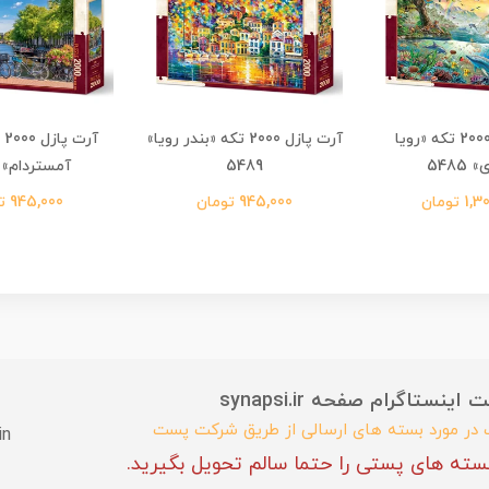
آرت پازل 2000 تکه «رویا
آرت پازل 2000 تکه «بندر رویا»
آر
5485
5489
آمستردام» 5480
 تومان
945,000 تومان
945,000 تومان
ستاگرام صفحه synapsi.ir
ب در مورد بسته های ارسالی از طریق شرکت پست
in
سته های پستی را حتما سالم تحویل بگیرید.