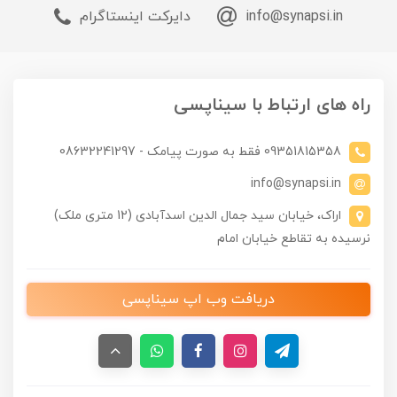
info@synapsi.in
دایرکت اینستاگرام
راه های ارتباط با سیناپسی
09351815358 فقط به صورت پیامک - 08632241297
info@synapsi.in
اراک، خیابان سید جمال الدین اسدآبادی (12 متری ملک)
نرسیده به تقاطع خیابان امام
دریافت وب اپ سیناپسی