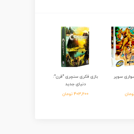
واری سوپر
بازی فکری سنچری "قرن":
بازی فکری سنچری "ق
دنیای جدید
جاده ادویه
403,200 تومان
351,000 تومان