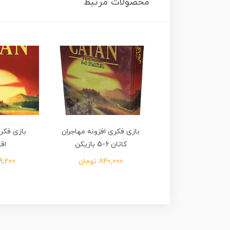
محصولات مرتبط
فکری کاتان جونیور
بازی فکری افزونه مهاجران
بازی فکر
Catan Junie
کاتان 6-5 بازیکن
اق
620,00 تومان
840,000 تومان
349,200 