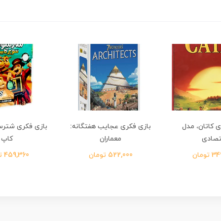
ی کاتان، مدل
بازی فکری عجایب هفتگانه:
بازی فکری شترس
تصادی
معماران
کاپ
تومان
522,000 تومان
459,360 تومان