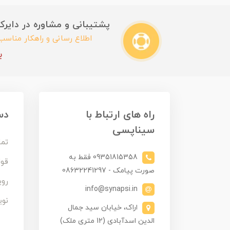
پشتیبانی و مشاوره در دایرکت این
اطلاع رسانی و راهکار مناس
ب
راه های ارتباط با
دس
سیناپسی
تما
09351815358 فقط به
قوا
صورت پیامک - 08632241297
روی
info@synapsi.in
نوی
اراک، خیابان سید جمال
الدین اسدآبادی (12 متری ملک)