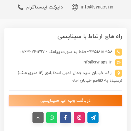
info@synapsi.in
دایرکت اینستاگرام
راه های ارتباط با سیناپسی
09351815358 فقط به صورت پیامک - 08632241297
info@synapsi.in
اراک، خیابان سید جمال الدین اسدآبادی (12 متری ملک)
نرسیده به تقاطع خیابان امام
دریافت وب اپ سیناپسی