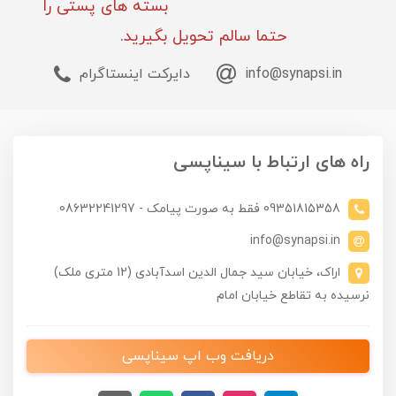
بسته های پستی را
حتما سالم تحویل بگیرید.
info@synapsi.in
دایرکت اینستاگرام
راه های ارتباط با سیناپسی
09351815358 فقط به صورت پیامک - 08632241297
info@synapsi.in
اراک، خیابان سید جمال الدین اسدآبادی (12 متری ملک)
نرسیده به تقاطع خیابان امام
دریافت وب اپ سیناپسی