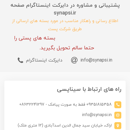
پشتیبانی و مشاوره در دایرکت اینستاگرام صفحه
synapsi.ir
اطلاع رسانی و راهکار مناسب در مورد بسته های ارسالی از
طریق شرکت پست
بسته های پستی را
حتما سالم تحویل بگیرید.
info@synapsi.in
دایرکت اینستاگرام
راه های ارتباط با سیناپسی
09351815358 فقط به صورت پیامک - 08632241297
info@synapsi.in
اراک، خیابان سید جمال الدین اسدآبادی (12 متری ملک)