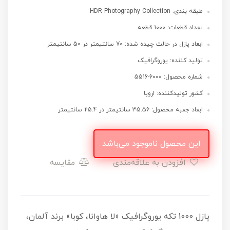
طبقه بندی: HDR Photography Collection
تعداد قطعات: 1000 قطعه
ابعاد پازل در حالت چیده شده: 70 سانتیمتر در 50 سانتیمتر
تولید کننده: یوروگرافیک
شماره محصول: 6000-5516
کشور تولیدکننده: اروپا
ابعاد جعبه محصول: 35.56 سانتیمتر در 25.4 سانتیمتر
این محصول ناموجود می‌باشد
افزودن به علاقه‌مندی
مقایسه
پازل 1000 تکه یوروگرافیک «لا هاوانا، کوبا» برند آلمان،