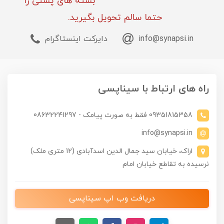
بسته های پستی را
حتما سالم تحویل بگیرید.
info@synapsi.in
دایرکت اینستاگرام
راه های ارتباط با سیناپسی
09351815358 فقط به صورت پیامک - 08632241297
info@synapsi.in
اراک، خیابان سید جمال الدین اسدآبادی (12 متری ملک)
نرسیده به تقاطع خیابان امام
دریافت وب اپ سیناپسی