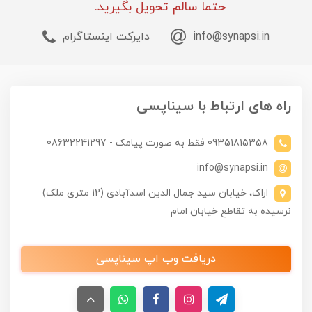
حتما سالم تحویل بگیرید.
info@synapsi.in
دایرکت اینستاگرام
راه های ارتباط با سیناپسی
09351815358 فقط به صورت پیامک - 08632241297
info@synapsi.in
اراک، خیابان سید جمال الدین اسدآبادی (12 متری ملک)
نرسیده به تقاطع خیابان امام
دریافت وب اپ سیناپسی