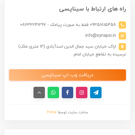
راه های ارتباط با سیناپسی
09351815358 فقط به صورت پیامک - 08632241297
info@synapsi.in
اراک، خیابان سید جمال الدین اسدآبادی (12 متری ملک)
نرسیده به تقاطع خیابان امام
دریافت وب اپ سیناپسی
ساخت سایت توسط
Portal